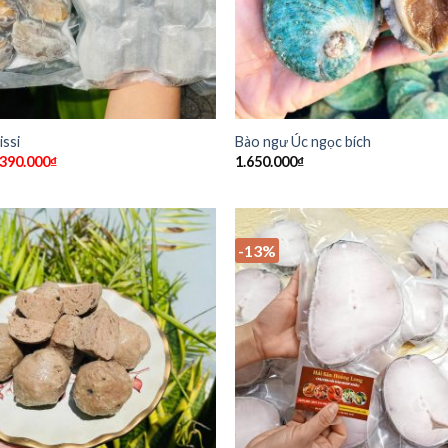
ssi
Bào ngư Úc ngọc bích
390.000
₫
1.650.000
₫
-13%