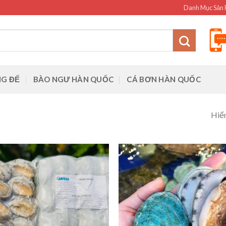
Danh Mục Sản
G ĐẾ
BÀO NGƯ HÀN QUỐC
CÁ BƠN HÀN QUỐC
Hiển