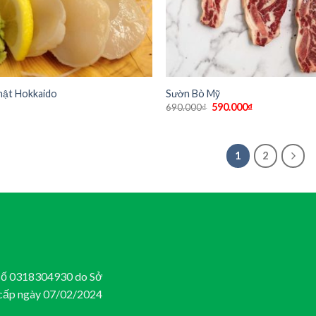
hật Hokkaido
Sườn Bò Mỹ
590.000
₫
690.000
₫
1
2
ố 0318304930 do Sở
cấp ngày 07/02/2024