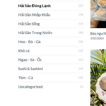
Hải Sản Đông Lạnh
(27)
Hải Sản Nhập Khẩu
(70)
Hải Sản Sống
(15)
Hải Sản Trong Nước
(30)
Bào ngư Ni
590.000
₫
Heo - Bò - Gà
(16)
Khô cá
(10)
Ngao - Sò - Ốc
(11)
Sushi & Sashimi
(12)
Tôm - Cá
(31)
Uncategorized
(1)