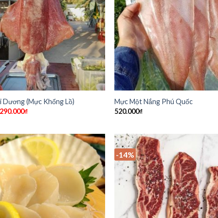
i Dương (Mực Khổng Lồ)
Mực Một Nắng Phú Quốc
290.000
₫
520.000
₫
-14%