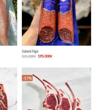
Salami Nga
195.000
₫
225.000
₫
-17%