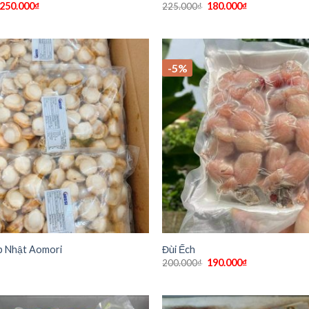
250.000
₫
180.000
₫
225.000
₫
-5%
ệp Nhật Aomori
Đùi Ếch
190.000
₫
200.000
₫