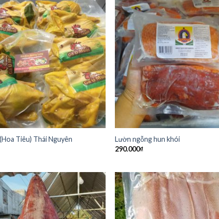
 (Hoa Tiêu) Thái Nguyên
Lườn ngỗng hun khói
290.000
₫