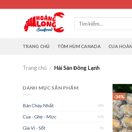
Skip
to
content
TRANG CHỦ
TÔM HÙM CANADA
CUA HOÀN
Trang chủ
Hải Sản Đông Lạnh
/
DANH MỤC SẢN PHẨM
-34%
Bán Chạy Nhất
(45)
Cua - Ghẹ - Mực
(15)
Gia Vị - Sốt
(1)