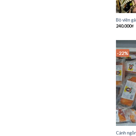
Bò viên g
240.000
₫
-22%
Cánh ngỗn