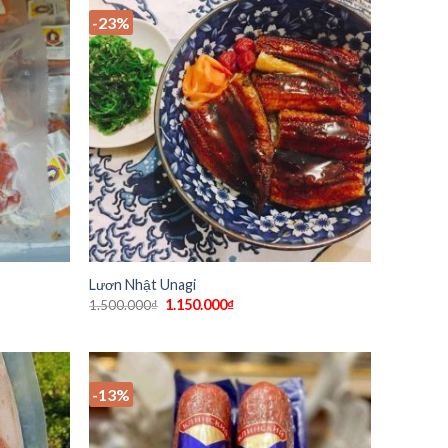
-23%
Lươn Nhật Unagi
1.150.000
₫
1.500.000
₫
-13%