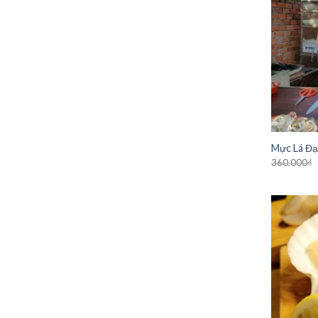
Mực Lá Đạ
360.000
₫