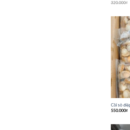
320.000
₫
Cồi sò đi
550.000
₫