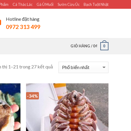
 Phẩm
Cá Thác Lác
Gà Ủ Muối
Sườn Cừu Úc
Bạch Tuột Nhật
Hotline đặt hàng
0972 313 499
GIỎ HÀNG /
0
₫
0
 thị 1–21 trong 27 kết quả
-34%