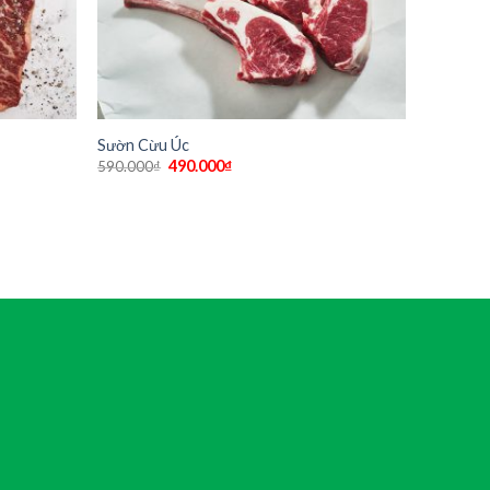
Sườn Cừu Úc
490.000
₫
590.000
₫