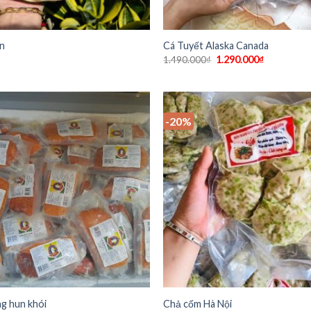
ân
Cá Tuyết Alaska Canada
1.290.000
₫
1.490.000
₫
-20%
g hun khói
Chả cốm Hà Nội