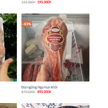
195.000
₫
225.000
₫
-43%
Đùi ngỗng Nga hun khói
495.000
₫
870.000
₫