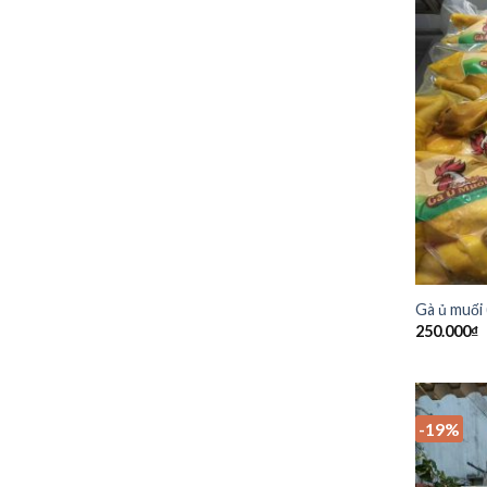
Gà ủ muối
250.000
₫
-19%