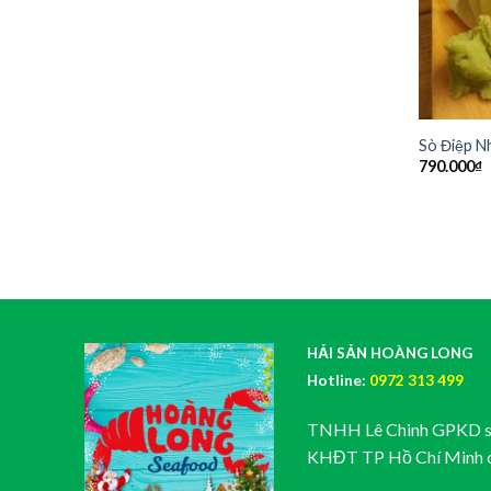
Sò Điệp N
790.000
₫
HẢI SẢN HOÀNG LONG
Hotline:
0972 313 499
TNHH Lê Chinh GPKD s
KHĐT TP Hồ Chí Minh 