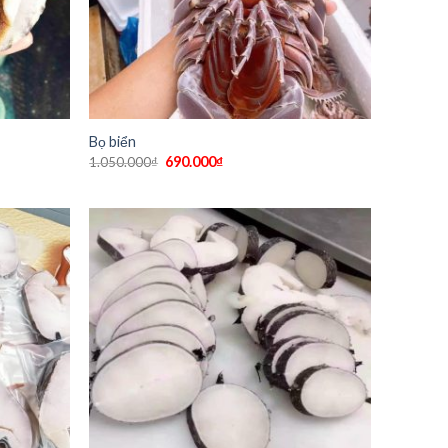
Bọ biển
690.000
₫
1.050.000
₫