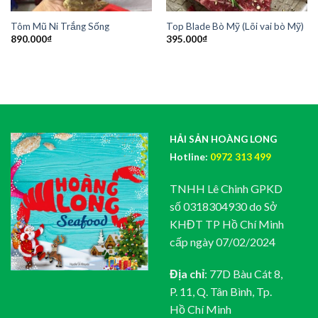
Tôm Mũ Ni Trắng Sống
Top Blade Bò Mỹ (Lõi vai bò Mỹ)
890.000
₫
395.000
₫
HẢI SẢN HOÀNG LONG
Hotline:
0972 313 499
TNHH Lê Chinh GPKD
số 0318304930 do Sở
KHĐT TP Hồ Chí Minh
cấp ngày 07/02/2024
Địa chỉ
: 77D Bàu Cát 8,
P. 11, Q. Tân Bình, Tp.
Hồ Chí Minh