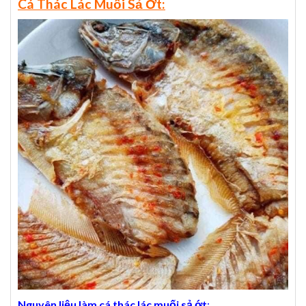
Cá Thác Lác Muối Sả Ớt:
Nguyên liệu làm cá thác lác muối sả ớt
: