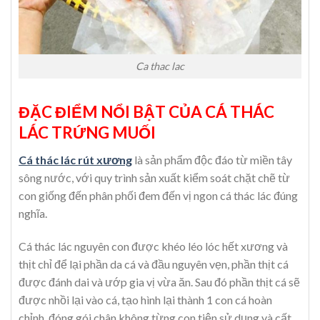
Ca thac lac
ĐẶC ĐIỂM NỔI BẬT CỦA CÁ THÁC
LÁC TRỨNG MUỐI
Cá thác lác rút xương
là sản phẩm độc đáo từ miền tây
sông nước, với quy trình sản xuất kiểm soát chặt chẽ từ
con giống đến phân phối đem đến vị ngon cá thác lác đúng
nghĩa.
Cá thác lác nguyên con được khéo léo lóc hết xương và
thịt chỉ để lại phần da cá và đầu nguyên vẹn, phần thịt cá
được đánh dai và ướp gia vị vừa ăn. Sau đó phần thịt cá sẽ
được nhồi lại vào cá, tạo hình lại thành 1 con cá hoàn
chỉnh, đóng gói chân không từng con tiện sử dụng và cất