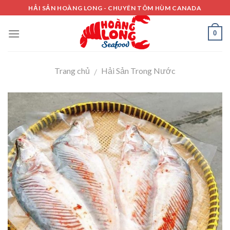
Skip
HẢI SẢN HOÀNG LONG - CHUYÊN TÔM HÙM CANADA
to
content
0
Trang chủ
Hải Sản Trong Nước
/