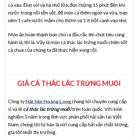
cá vào. Đun sôi và hạ nhỏ lửa, đun chừng 15 phút đến khi
nước trong nồi sền sệt, để món cá thêm ngon và vừa, bạn
nêm 1 cafe nước mắm cho thơm và 1 ít bột canh vào nhé.
Món ăn hoàn thành bạn cho ra đĩa, rắc lên chút tiêu cùng
hành lá, thì là. Vậy là món cá thác lác trứng muối chiên sốt
cà chua của chúng ta đã thực hiện xong rồi.
GIÁ CÁ THÁC LÁC TRỨNG MUỐI
Công ty
Hải Sản Hoàng Long
chúng tôi chuyên cung cấp
sỉ và lẻ
cá thác lác trứng muối
trên toàn quốc. Với kinh
nghiệm 5 năm trong lĩnh vực phân phối hải sản tại Việt
Nam, chúng tôi tự hào là nơi cung cấp hải sản chất lượng,
giá tốt nhất thị trường.