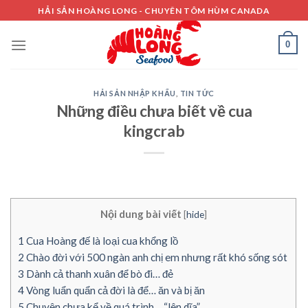
Skip
HẢI SẢN HOÀNG LONG - CHUYÊN TÔM HÙM CANADA
to
content
0
HẢI SẢN NHẬP KHẨU
,
TIN TỨC
Những điều chưa biết về cua
kingcrab
Nội dung bài viết
[
hide
]
1
Cua Hoàng đế là loại cua khổng lồ
2
Chào đời với 500 ngàn anh chị em nhưng rất khó sống sót
3
Dành cả thanh xuân để bò đi… đẻ
4
Vòng luẩn quẩn cả đời là để… ăn và bị ăn
5
Chuyện chưa kể về quá trình… “lên dĩa”