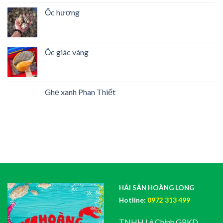
Ốc hương
Ốc giác vàng
Ghẹ xanh Phan Thiết
HẢI SẢN HOÀNG LONG
Hotline:
0972 313 499
TNHH Lê Chinh GPKD