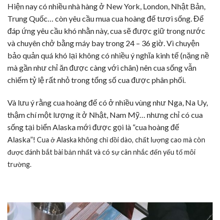
Hiện nay có nhiều nhà hàng ở New York, London, Nhật Bản,
Trung Quốc… còn yêu cầu mua cua hoàng đế tươi sống. Để
đáp ứng yêu cầu khó nhằn này, cua sẽ được giữ trong nước
và chuyên chở bằng máy bay trong 24 – 36 giờ.
Vì chuyện
bảo quản quá khó lại không có nhiều ý nghĩa kinh tế (nặng nề
mà gần như chỉ ăn được càng với chân) nên cua sống vẫn
chiếm tỷ lệ rất nhỏ trong tổng số cua được phân phối.
Và lưu ý rằng cua hoàng đế có ở nhiều vùng như Nga, Na Uy,
thậm chí một lượng ít ở Nhật, Nam Mỹ… nhưng chỉ có cua
sống tại biển Alaska mới được gọi là “cua hoàng đế
Alaska”!
Cua ở Alaska không chỉ dồi dào, chất lượng cao mà còn
được đánh bắt bài bản nhất và có sự cân nhắc đến yếu tố môi
trường.