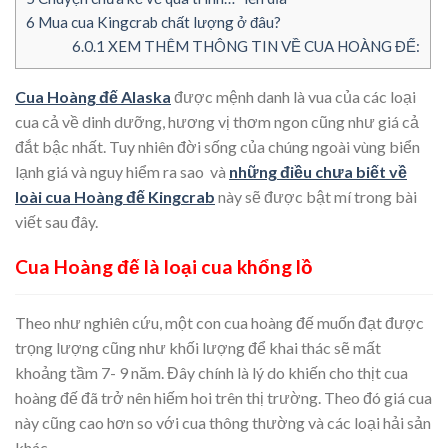
6
Mua cua Kingcrab chất lượng ở đâu?
6.0.1
XEM THÊM THÔNG TIN VỀ CUA HOÀNG ĐẾ:
Cua Hoàng đế Alaska
được mệnh danh là vua của các loại
cua cả về dinh dưỡng, hương vị thơm ngon cũng như giá cả
đắt bậc nhất. Tuy nhiên đời sống của chúng ngoài vùng biển
lạnh giá và nguy hiểm ra sao và
những điều chưa biết về
loài cua Hoàng đế Kingcrab
này sẽ được bật mí trong bài
viết sau đây.
Cua Hoàng đế là loại cua khổng lồ
Theo như nghiên cứu, một con cua hoàng đế muốn đạt được
trọng lượng cũng như khối lượng để khai thác sẽ mất
khoảng tầm 7- 9 năm. Đây chính là lý do khiến cho thịt cua
hoàng đế đã trở nên hiếm hoi trên thị trường. Theo đó giá cua
này cũng cao hơn so với cua thông thường và các loại hải sản
khác.