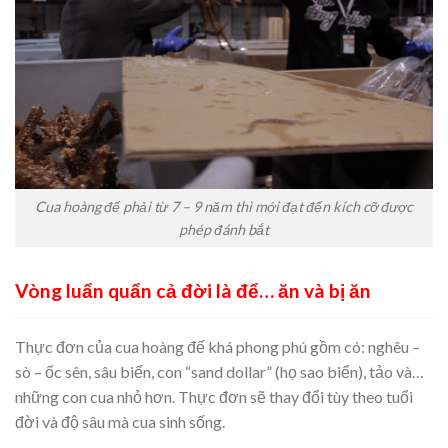
Cua hoàng đế phải từ 7 – 9 năm thì mới đạt đến kích cỡ được
phép đánh bắt
Vòng luẩn quẩn cả đời là để… ăn và bị ăn
Thực đơn của cua hoàng đế khá phong phú gồm có: nghêu –
sò – ốc sên, sâu biển, con “sand dollar” (họ sao biển), tảo và…
những con cua nhỏ hơn. Thực đơn sẽ thay đổi tùy theo tuổi
đời và độ sâu mà cua sinh sống.