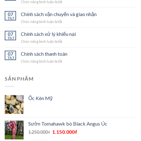
ở
Chức năng bình luận bị tắt
Mật
Chính
Thông
sách
07
Chính sách vận chuyển và giao nhận
Tin
kiểm
Th7
ở
Chức năng bình luận bị tắt
hàng
Chính
sách
07
Chính sách xử lý khiếu nại
vận
Th7
ở
Chức năng bình luận bị tắt
chuyển
Chính
và
sách
07
Chính sách thanh toán
giao
xử
Th7
nhận
ở
Chức năng bình luận bị tắt
lý
Chính
khiếu
sách
nại
thanh
SẢN PHẨM
toán
Ốc Kèn Mỹ
Sườn Tomahawk bò Black Angus Úc
1.150.000
₫
1.250.000
₫