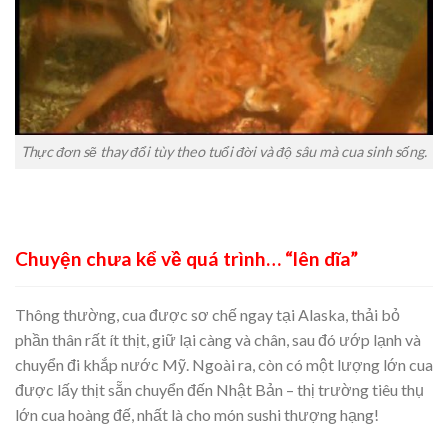
Thực đơn sẽ thay đổi tùy theo tuổi đời và độ sâu mà cua sinh sống.
Chuyện chưa kể về quá trình… “lên dĩa”
Thông thường, cua được sơ chế ngay tại Alaska, thải bỏ
phần thân rất ít thịt, giữ lại càng và chân, sau đó ướp lạnh và
chuyển đi khắp nước Mỹ. Ngoài ra, còn có một lượng lớn cua
được lấy thịt sẵn chuyển đến Nhật Bản – thị trường tiêu thụ
lớn cua hoàng đế, nhất là cho món sushi thượng hạng!